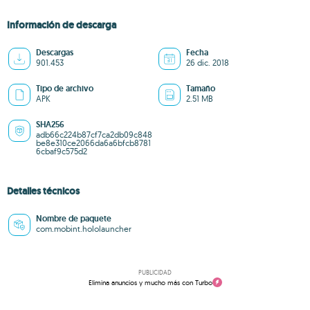
Información de descarga
Descargas
Fecha
901.453
26 dic. 2018
Tipo de archivo
Tamaño
APK
2.51 MB
SHA256
adb66c224b87cf7ca2db09c848
be8e310ce2066da6a6bfcb8781
6cbaf9c575d2
Detalles técnicos
Nombre de paquete
com.mobint.hololauncher
PUBLICIDAD
Elimina anuncios y mucho más con Turbo