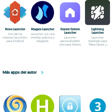
Nova Launcher
Niagara Launcher
Xiaomi System
Lightning
Launcher
Launcher
Uno de los
Launcher con una
mejores launchers
interfaz práctica y
Launcher
Launcher
para Android
elegante
personalizable
diseñado para
solo para Xiaomi
Meta Quest y
Android TV
Más apps del autor