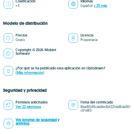
Clasificación
Idiomas
+3
Español
y 25 más
Modelo de distribución
Precios
Licencia
Gratis
Propietaria
Copyright © 2026 Mobint
Software
¿Por qué se ha publicado esta aplicación en Uptodown?
(Más información)
Seguridad y privacidad
Permisos solicitados
Firma del certificado
Ver 22 permisos
8be8049cab8e4bf221dd8da561
c61d83
Ver informe de seguridad y
antivirus