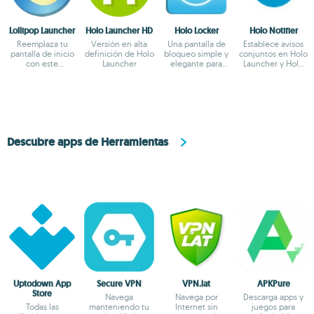
Lollipop Launcher
Holo Launcher HD
Holo Locker
Holo Notifier
Reemplaza tu
Versión en alta
Una pantalla de
Establece avisos
pantalla de inicio
definición de Holo
bloqueo simple y
conjuntos en Holo
con este
Launcher
elegante para
Launcher y Holo
alucinante
Android
Locker
lanzador
Descubre apps de Herramientas
Uptodown App
Secure VPN
VPN.lat
APKPure
Store
Navega
Navega por
Descarga apps y
Todas las
manteniendo tu
Internet sin
juegos para