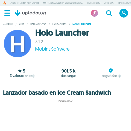
ARES: THE IRON VANGUARD
MY HERO ACADEMIA UNITED SURVIVAL
TICKET HERO
APPS VPN
BATTLE ROY
ANDROID
/
APPS
/
HERRAMIENTAS
/
LANZADORES
/
HOLO LAUNCHER
Holo Launcher
3.1.2
Mobint Software
5
901.5 k
3
valoraciones
descargas
seguridad
Lanzador basado en Ice Cream Sandwich
PUBLICIDAD